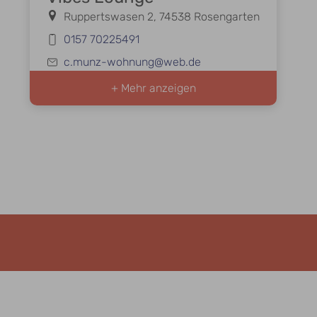
Ruppertswasen 2, 74538 Rosengarten
0157 70225491
c.munz-wohnung@web.de
+ Mehr anzeigen