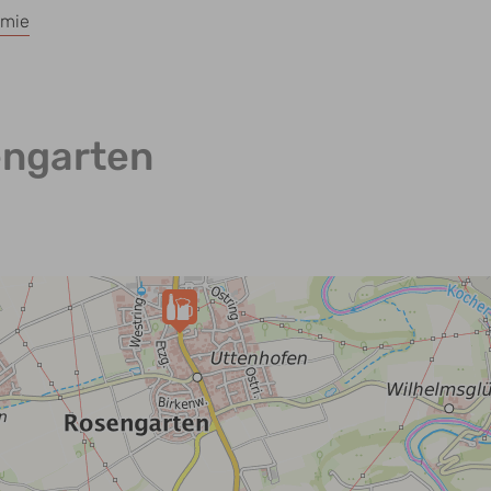
omie
engarten