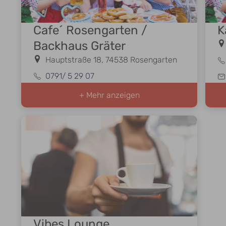
Cafe´ Rosengarten /
K
Backhaus Gräter
Hauptstraße 18, 74538 Rosengarten
0791/ 5 29 07
+ Mehr anzeigen
Vibes Lounge