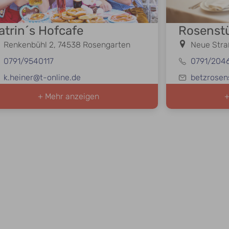
atrin´s Hofcafe
Rosenst
Renkenbühl 2, 74538 Rosengarten
Neue Stra
0791/9540117
0791/204
k.heiner@t-online.de
betzrose
+ Mehr anzeigen
+