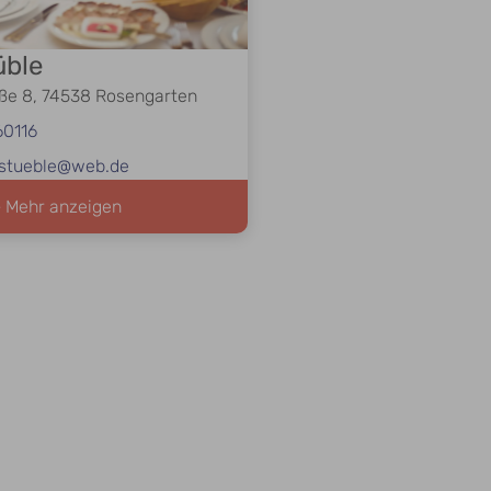
üble
ße 8, 74538 Rosengarten
60116
nstueble@web.de
 Mehr anzeigen