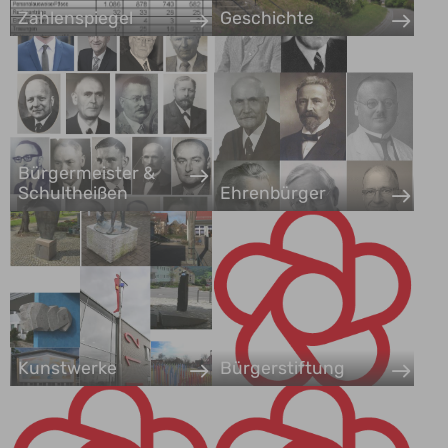
Zahlenspiegel
Geschichte
Bürgermeister &
Schultheißen
Ehrenbürger
Kunstwerke
Bürgerstiftung