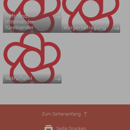
Hilfsfonds
miteinander-
füreinander
Bürgerbefragung
Notruftafel
Zum Seitenanfang
Seite Drucken