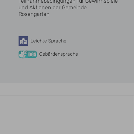
Teilnahmebedingungen für Gewinnspiele
und Aktionen der Gemeinde
Rosengarten
Leichte Sprache
Barrierefreiheit
Gebärdensprache